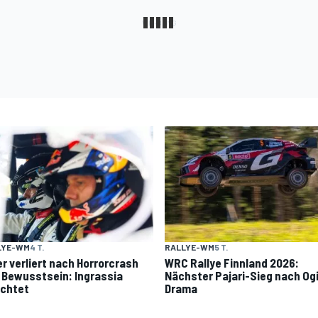
LYE-WM
4 T.
RALLYE-WM
5 T.
er verliert nach Horrorcrash
WRC Rallye Finnland 2026:
 Bewusstsein: Ingrassia
Nächster Pajari-Sieg nach Og
ichtet
Drama