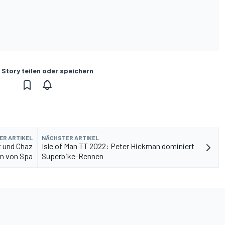
 Story teilen oder speichern
ER ARTIKEL
NÄCHSTER ARTIKEL
z und Chaz
Isle of Man TT 2022: Peter Hickman dominiert
n von Spa
Superbike-Rennen