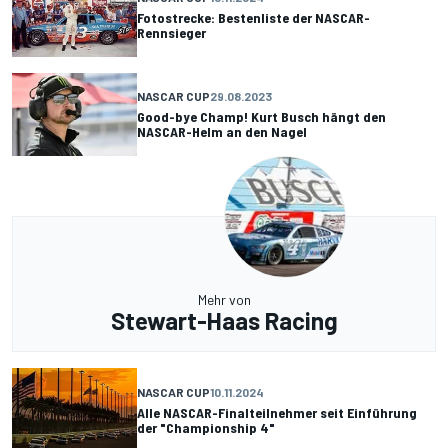
Fotostrecke: Bestenliste der NASCAR-
Rennsieger
NASCAR CUP
29.08.2023
Good-bye Champ! Kurt Busch hängt den
NASCAR-Helm an den Nagel
Mehr von
Stewart-Haas Racing
NASCAR CUP
10.11.2024
Alle NASCAR-Finalteilnehmer seit Einführung
der "Championship 4"