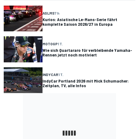
ASLMS
7 h
Kurios: Asiatische Le-Mans-Serie fährt
komplette Saison 2026/27 in Europa
MOTOGP
1 T.
Wie sich Quartararo für verbleibende Yamaha-
Rennen jetzt noch motiviert
INDYCAR
1 T.
IndyCar Portland 2026 mit Mick Schumacher:
Zeitplan, TV, alle Infos