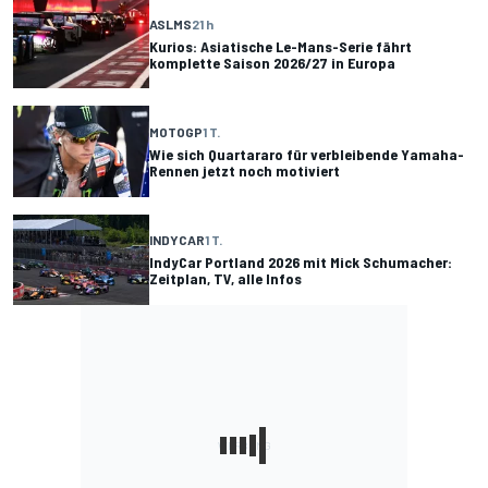
ASLMS
21 h
Kurios: Asiatische Le-Mans-Serie fährt
komplette Saison 2026/27 in Europa
MOTOGP
1 T.
Wie sich Quartararo für verbleibende Yamaha-
Rennen jetzt noch motiviert
INDYCAR
1 T.
IndyCar Portland 2026 mit Mick Schumacher:
Zeitplan, TV, alle Infos