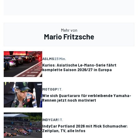
Mehr von
Mario Fritzsche
ASLMS
23 Min.
Kurios: Asiatische Le-Mans-Serie fährt
komplette Saison 2026/27 in Europa
MOTOGP
1 T.
Wie sich Quartararo für verbleibende Yamaha-
Rennen jetzt noch motiviert
INDYCAR
1 T.
IndyCar Portland 2026 mit Mick Schumacher:
Zeitplan, TV, alle Infos