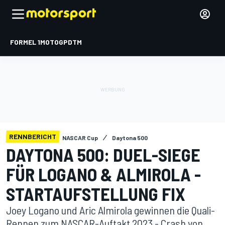
FORMEL 1
MOTOGP
DTM
RENNBERICHT
NASCAR Cup
Daytona 500
DAYTONA 500: DUEL-SIEGE
FÜR LOGANO & ALMIROLA -
STARTAUFSTELLUNG FIX
Joey Logano und Aric Almirola gewinnen die Quali-
Rennen zum NASCAR-Auftakt 2023 - Crash von