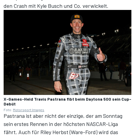
den Crash mit Kyle Busch und Co. verwickelt.
X-Games-Held Travis Pastrana fibt beim Daytona 500 sein Cup-
Debüt
Foto:
Motorsport Images
Pastrana ist aber nicht der einzige, der am Sonntag
sein erstes Rennen in der höchsten NASCAR-Liga
fährt. Auch für Riley Herbst (Ware-Ford) wird das