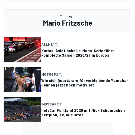
Mehr von
Mario Fritzsche
ASLMS
1 T.
Kurios: Asiatische Le-Mans-Serie fährt
komplette Saison 2026/27 in Europa
MOTOGP
2 T.
Wie sich Quartararo für verbleibende Yamaha-
Rennen jetzt noch motiviert
INDYCAR
2 T.
IndyCar Portland 2026 mit Mick Schumacher:
Zeitplan, TV, alle Infos