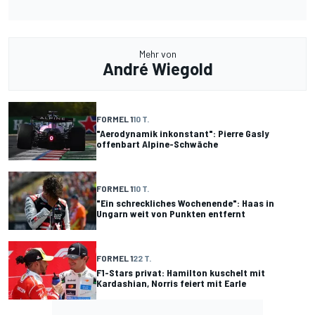
Mehr von
André Wiegold
FORMEL 1
10 T.
"Aerodynamik inkonstant": Pierre Gasly
offenbart Alpine-Schwäche
FORMEL 1
10 T.
"Ein schreckliches Wochenende": Haas in
Ungarn weit von Punkten entfernt
FORMEL 1
22 T.
F1-Stars privat: Hamilton kuschelt mit
Kardashian, Norris feiert mit Earle