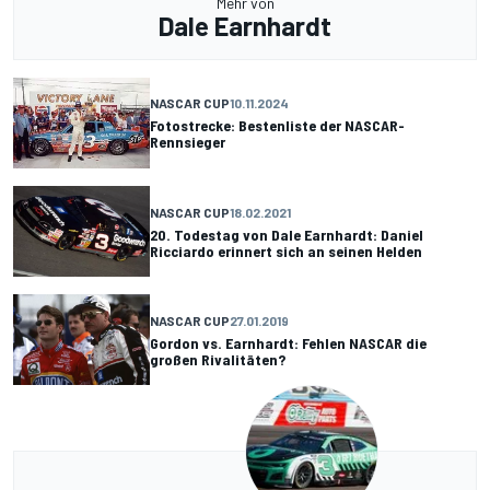
Mehr von
Dale Earnhardt
NASCAR CUP
10.11.2024
Fotostrecke: Bestenliste der NASCAR-
Rennsieger
NASCAR CUP
18.02.2021
20. Todestag von Dale Earnhardt: Daniel
Ricciardo erinnert sich an seinen Helden
NASCAR CUP
27.01.2019
Gordon vs. Earnhardt: Fehlen NASCAR die
großen Rivalitäten?