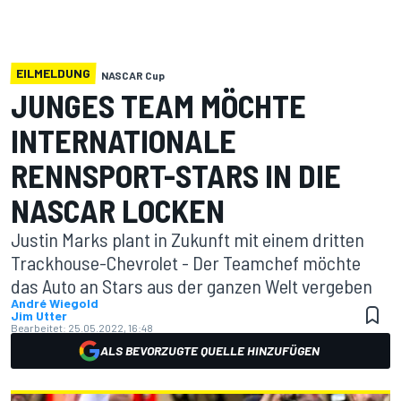
EILMELDUNG
NASCAR Cup
JUNGES TEAM MÖCHTE
INTERNATIONALE
RENNSPORT-STARS IN DIE
NASCAR LOCKEN
Justin Marks plant in Zukunft mit einem dritten
Trackhouse-Chevrolet - Der Teamchef möchte
das Auto an Stars aus der ganzen Welt vergeben
André Wiegold
Jim Utter
Bearbeitet:
25.05.2022, 16:48
ALS BEVORZUGTE QUELLE HINZUFÜGEN