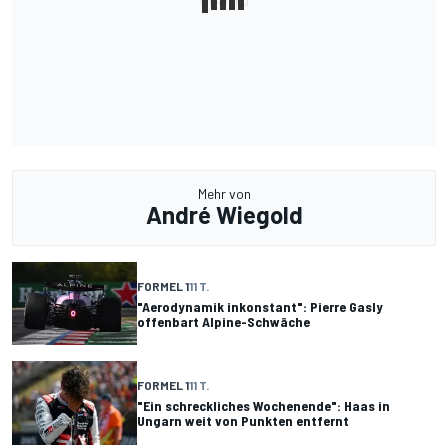
Mehr von
André Wiegold
FORMEL 1
11 T.
"Aerodynamik inkonstant": Pierre Gasly
offenbart Alpine-Schwäche
FORMEL 1
11 T.
"Ein schreckliches Wochenende": Haas in
Ungarn weit von Punkten entfernt