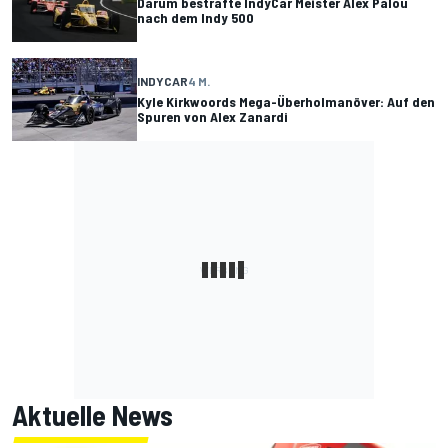
Darum bestrafte IndyCar Meister Alex Palou
nach dem Indy 500
INDYCAR
4 M.
Kyle Kirkwoords Mega-Überholmanöver: Auf den
Spuren von Alex Zanardi
Aktuelle News