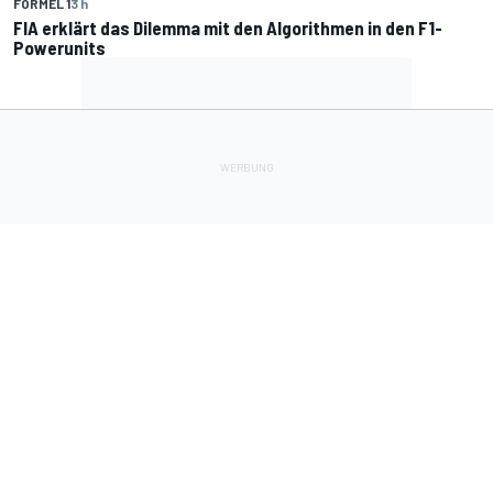
FORMEL 1
3 h
FIA erklärt das Dilemma mit den Algorithmen in den F1-
Powerunits
Lade Deine Apps herunter