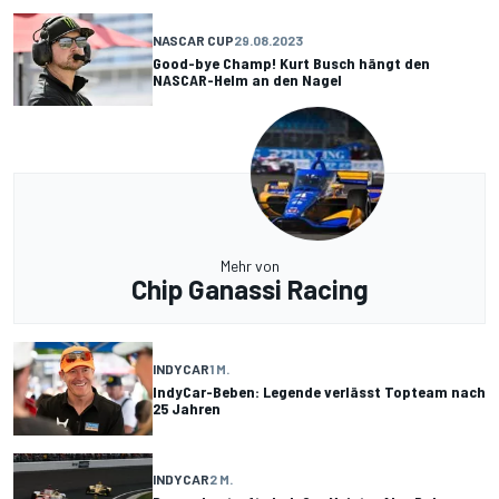
NASCAR CUP
29.08.2023
Good-bye Champ! Kurt Busch hängt den
NASCAR-Helm an den Nagel
Mehr von
Chip Ganassi Racing
INDYCAR
1 M.
IndyCar-Beben: Legende verlässt Topteam nach
25 Jahren
INDYCAR
2 M.