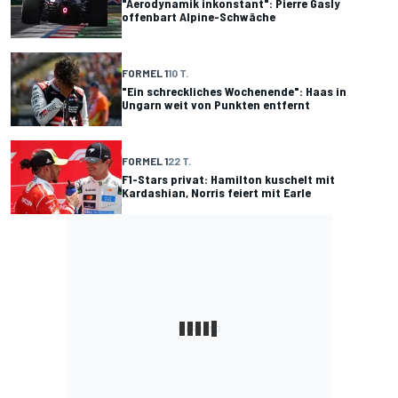
"Aerodynamik inkonstant": Pierre Gasly
offenbart Alpine-Schwäche
FORMEL 1
10 T.
"Ein schreckliches Wochenende": Haas in
Ungarn weit von Punkten entfernt
FORMEL 1
22 T.
F1-Stars privat: Hamilton kuschelt mit
Kardashian, Norris feiert mit Earle