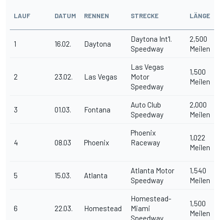
LAUF
DATUM
RENNEN
STRECKE
LÄNGE
Daytona Int'l.
2,500
1
16.02.
Daytona
Speedway
Meilen
Las Vegas
1,500
2
23.02.
Las Vegas
Motor
Meilen
Speedway
Auto Club
2,000
3
01.03.
Fontana
Speedway
Meilen
Phoenix
1,022
4
08.03
Phoenix
Raceway
Meilen
Atlanta Motor
1,540
5
15.03.
Atlanta
Speedway
Meilen
Homestead-
1,500
6
22.03.
Homestead
Miami
Meilen
Speedway