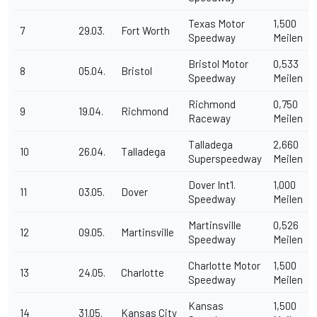
Texas Motor
1,500
7
29.03.
Fort Worth
Speedway
Meilen
Bristol Motor
0,533
8
05.04.
Bristol
Speedway
Meilen
Richmond
0,750
9
19.04.
Richmond
Raceway
Meilen
Talladega
2,660
10
26.04.
Talladega
Superspeedway
Meilen
Dover Int'l.
1,000
11
03.05.
Dover
Speedway
Meilen
Martinsville
0,526
12
09.05.
Martinsville
Speedway
Meilen
Charlotte Motor
1,500
13
24.05.
Charlotte
Speedway
Meilen
Kansas
1,500
14
31.05.
Kansas City