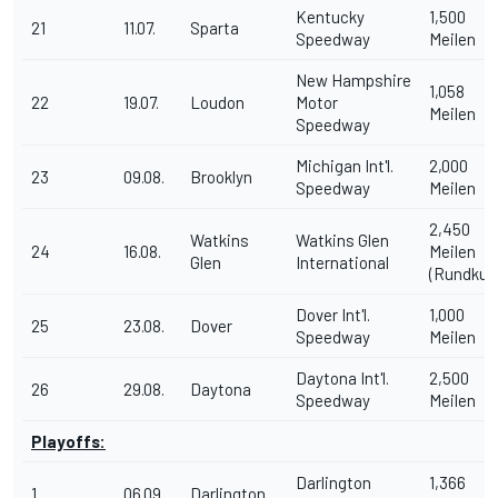
Kentucky
1,500
21
11.07.
Sparta
Speedway
Meilen
New Hampshire
1,058
22
19.07.
Loudon
Motor
Meilen
Speedway
Michigan Int'l.
2,000
23
09.08.
Brooklyn
Speedway
Meilen
2,450
Watkins
Watkins Glen
24
16.08.
Meilen
Glen
International
(Rundkur
Dover Int'l.
1,000
25
23.08.
Dover
Speedway
Meilen
Daytona Int'l.
2,500
26
29.08.
Daytona
Speedway
Meilen
Playoffs:
Darlington
1,366
1
06.09.
Darlington