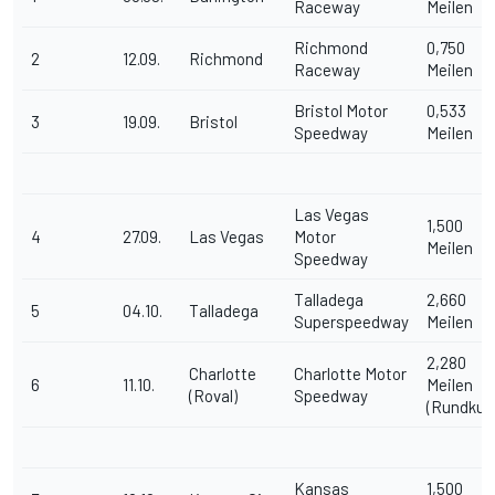
Raceway
Meilen
Richmond
0,750
2
12.09.
Richmond
Raceway
Meilen
Bristol Motor
0,533
3
19.09.
Bristol
Speedway
Meilen
Las Vegas
1,500
4
27.09.
Las Vegas
Motor
Meilen
Speedway
Talladega
2,660
5
04.10.
Talladega
Superspeedway
Meilen
2,280
Charlotte
Charlotte Motor
6
11.10.
Meilen
(Roval)
Speedway
(Rundkur
Kansas
1,500