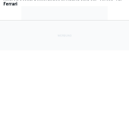
Ferrari
Lade Deine Apps herunter
Soziale Netzwerke