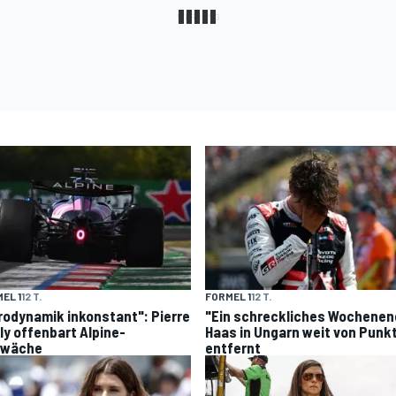
EL 1
12 T.
FORMEL 1
12 T.
rodynamik inkonstant": Pierre
"Ein schreckliches Wochenen
ly offenbart Alpine-
Haas in Ungarn weit von Punk
hwäche
entfernt