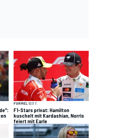
FORMEL 1
23 T.
de":
F1-Stars privat: Hamilton
ten
kuschelt mit Kardashian, Norris
feiert mit Earle