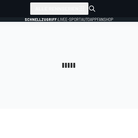
ALLE RENNSERIEN
SCHNELLZUGRIFF:
LIVE
E-SPORT
AUTO
APP
FANSHOP