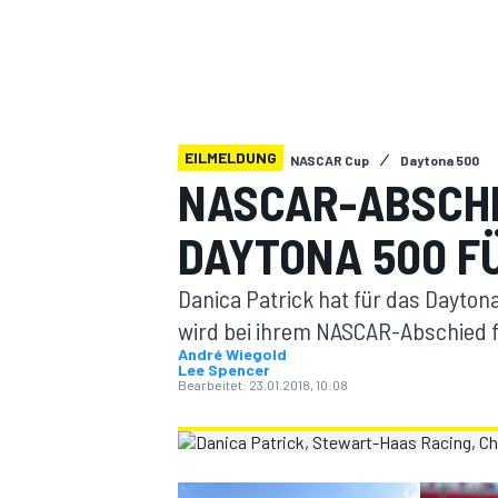
EILMELDUNG
NASCAR Cup
Daytona 500
NASCAR-ABSCHI
MOTOGP
DAYTONA 500 F
Danica Patrick hat für das Dayton
wird bei ihrem NASCAR-Abschied 
André Wiegold
Lee Spencer
Bearbeitet:
23.01.2018, 10:08