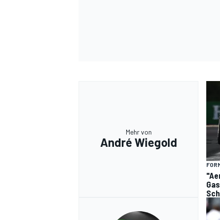
Mehr von
André Wiegold
FORM
"Ae
Gas
Sc