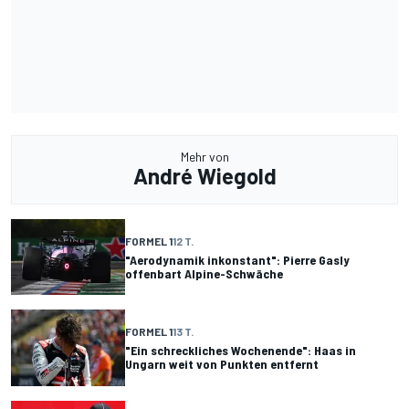
Mehr von
André Wiegold
FORMEL 1
12 T.
"Aerodynamik inkonstant": Pierre Gasly
offenbart Alpine-Schwäche
FORMEL 1
13 T.
"Ein schreckliches Wochenende": Haas in
Ungarn weit von Punkten entfernt