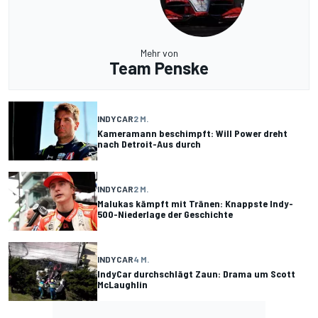
Mehr von
Team Penske
INDYCAR
2 M.
Kameramann beschimpft: Will Power dreht
nach Detroit-Aus durch
INDYCAR
2 M.
Malukas kämpft mit Tränen: Knappste Indy-
500-Niederlage der Geschichte
INDYCAR
4 M.
IndyCar durchschlägt Zaun: Drama um Scott
McLaughlin