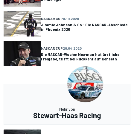
NASCAR CUP
07.11.2020
Jimmie Johnson & Co.: Die NASCAR-Abschiede
in Phoenix 2020
NASCAR CUP
28.04.2020
Die NASCAR-Woche: Newman hat ärztliche
Freigabe, trifft bei Rückkehr auf Kenseth
Mehr von
Stewart-Haas Racing