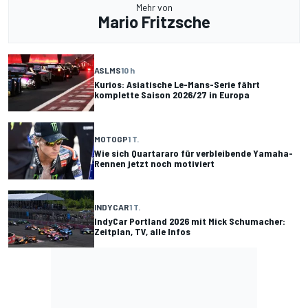
Mehr von
Mario Fritzsche
ASLMS
10 h
Kurios: Asiatische Le-Mans-Serie fährt
komplette Saison 2026/27 in Europa
MOTOGP
1 T.
Wie sich Quartararo für verbleibende Yamaha-
Rennen jetzt noch motiviert
INDYCAR
1 T.
IndyCar Portland 2026 mit Mick Schumacher:
Zeitplan, TV, alle Infos