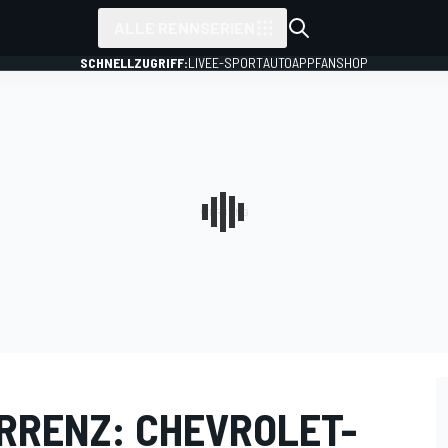
ALLE RENNSERIEN
SCHNELLZUGRIFF:
LIVE
E-SPORT
AUTO
APP
FANSHOP
RRENZ: CHEVROLET-