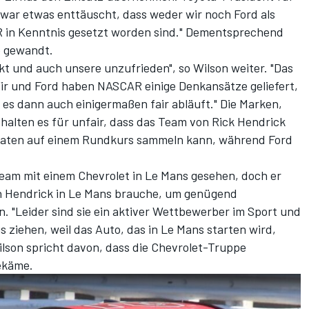
h war etwas enttäuscht, dass weder wir noch Ford als
 in Kenntnis gesetzt worden sind." Dementsprechend
e gewandt.
t und auch unsere unzufrieden", so Wilson weiter. "Das
Wir und Ford haben NASCAR einige Denkansätze geliefert,
 es dann auch einigermaßen fair abläuft." Die Marken,
halten es für unfair, dass das Team von Rick Hendrick
Daten auf einem Rundkurs sammeln kann, während Ford
eam mit einem Chevrolet in Le Mans gesehen, doch er
on Hendrick in Le Mans brauche, um genügend
n. "Leider sind sie ein aktiver Wettbewerber im Sport und
 ziehen, weil das Auto, das in Le Mans starten wird,
ilson spricht davon, dass die Chevrolet-Truppe
ekäme.