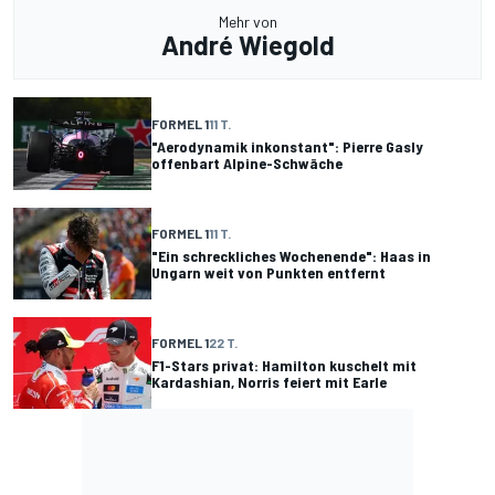
Mehr von
André Wiegold
FORMEL 1
11 T.
"Aerodynamik inkonstant": Pierre Gasly
offenbart Alpine-Schwäche
FORMEL 1
11 T.
"Ein schreckliches Wochenende": Haas in
Ungarn weit von Punkten entfernt
FORMEL 1
22 T.
F1-Stars privat: Hamilton kuschelt mit
Kardashian, Norris feiert mit Earle