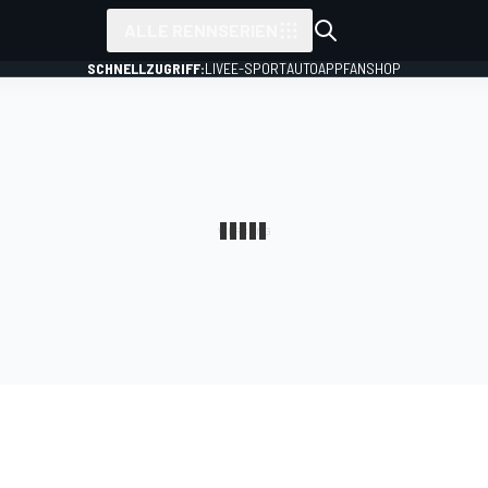
ALLE RENNSERIEN
SCHNELLZUGRIFF:
LIVE
E-SPORT
AUTO
APP
FANSHOP