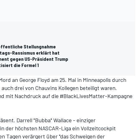
öffentliche Stellungnahme
ltags-Rassismus erklärt hat
ement gegen US-Präsident Trump
siert die Formel 1
 Mord an George Floyd am 25. Mai in Minneapolis durch
 auch drei von Chauvins Kollegen beteiligt waren.
und mit Nachdruck auf die #BlackLivesMatter-Kampagne
sent. Darrell "Bubba" Wallace - einziger
 in der höchsten NASCAR-Liga ein Vollzeitcockpit
gen Tagen verärgert über "das Schweigen der