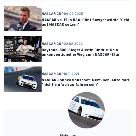
NASCAR CUP
04.02.2023
NASCAR vs. F1 in USA: Clint Bowyer würde "Geld
auf NASCAR setzen"
NASCAR CUP
22.02.2022
Daytona-500-Sieger Austin Cindric: Sein
unkonventioneller Weg zum NASCAR-Star
NASCAR CUP
18.11.2021
NASCAR-Innovationschef: Next-Gen-Auto darf
"nicht einfach zu fahren sein"
Mehr von