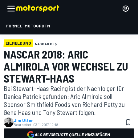
FORMEL 1
MOTOGP
DTM
EILMELDUNG
NASCAR Cup
NASCAR 2018: ARIC
ALMIROLA VOR WECHSEL ZU
STEWART-HAAS
Bei Stewart-Haas Racing ist der Nachfolger für
Danica Patrick gefunden: Aric Almirola soll
Sponsor Smithfield Foods von Richard Petty zu
Gene Haas und Tony Stewart folgen.
Jim Utter
Bearbeitet:
03.11.2017, 12:18
ALS BEVORZUGTE QUELLE HINZUFÜGEN