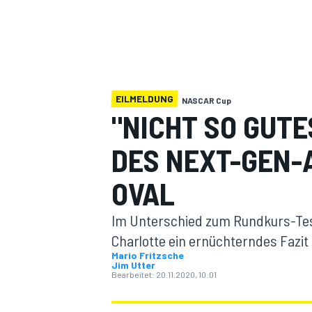
EILMELDUNG
NASCAR Cup
"NICHT SO GUT
MOTOGP
DES NEXT-GEN-
OVAL
Im Unterschied zum Rundkurs-Tes
Charlotte ein ernüchterndes Fazi
Mario Fritzsche
Jim Utter
Bearbeitet:
20.11.2020, 10:01