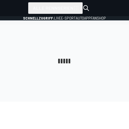
ALLE RENNSERIEN
SCHNELLZUGRIFF:
LIVE
E-SPORT
AUTO
APP
FANSHOP