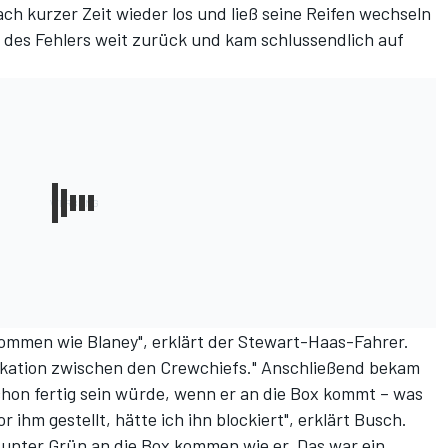
ch kurzer Zeit wieder los und ließ seine Reifen wechseln
 des Fehlers weit zurück und kam schlussendlich auf
kommen wie Blaney", erklärt der Stewart-Haas-Fahrer.
ikation zwischen den Crewchiefs." Anschließend bekam
chon fertig sein würde, wenn er an die Box kommt – was
r ihm gestellt, hätte ich ihn blockiert", erklärt Busch.
 unter Grün an die Box kommen wie er. Das war ein