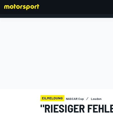
FORMEL 1
EILMELDUNG
NASCAR Cup
Loudon
"RIESIGER FEHL