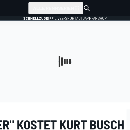
ALLE RENNSERIEN
SCHNELLZUGRIFF:
LIVE
E-SPORT
AUTO
APP
FANSHOP
ER" KOSTET KURT BUSCH