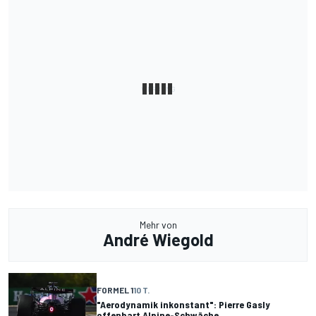
Mehr von
André Wiegold
FORMEL 1
10 T.
"Aerodynamik inkonstant": Pierre Gasly
offenbart Alpine-Schwäche