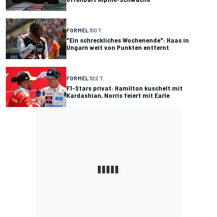
FORMEL 1
10 T.
"Ein schreckliches Wochenende": Haas in
Ungarn weit von Punkten entfernt
FORMEL 1
22 T.
F1-Stars privat: Hamilton kuschelt mit
Kardashian, Norris feiert mit Earle