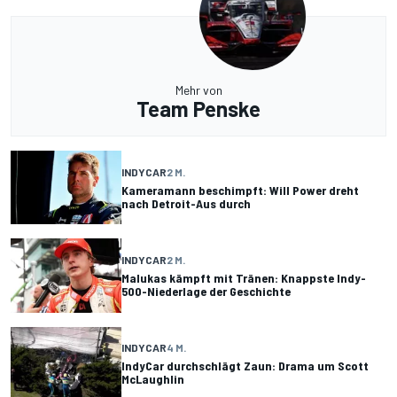
Mehr von
Team Penske
INDYCAR
2 M.
Kameramann beschimpft: Will Power dreht
nach Detroit-Aus durch
INDYCAR
2 M.
Malukas kämpft mit Tränen: Knappste Indy-
500-Niederlage der Geschichte
INDYCAR
4 M.
IndyCar durchschlägt Zaun: Drama um Scott
McLaughlin