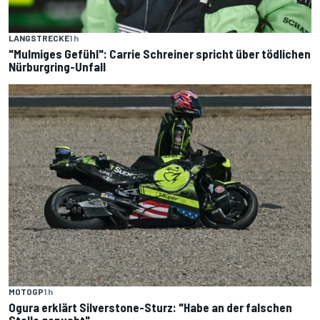
LANGSTRECKE
1 h
"Mulmiges Gefühl": Carrie Schreiner spricht über tödlichen
Nürburgring-Unfall
MOTOGP
1 h
Ogura erklärt Silverstone-Sturz: "Habe an der falschen
Stelle gepusht"