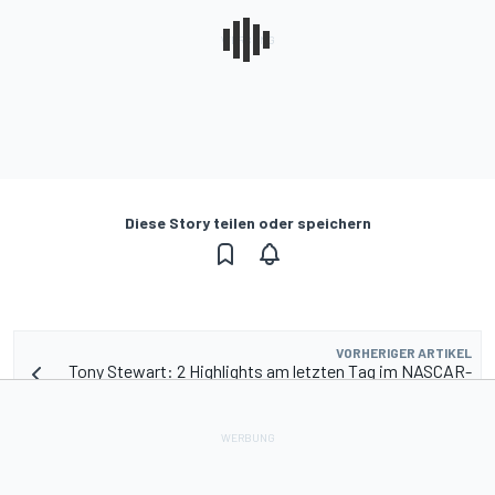
Diese Story teilen oder speichern
VORHERIGER ARTIKEL
Tony Stewart: 2 Highlights am letzten Tag im NASCAR-
Cockpit
NÄCHSTER ARTIKEL
NASCAR-Hersteller wünschen sich mehr Konkurrenz