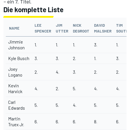
– ein 7. Titel.
Die komplette Liste
LEE
JIM
NICK
DAVID
TIM
NAME
SPENCER
UTTER
DEGROOT
MALSHER
SOUTH
Jimmie
1.
1.
1.
3.
1.
Johnson
Kyle Busch
3.
3.
2.
1.
3.
Joey
2.
4.
3.
2.
2.
Logano
Kevin
4.
2.
5.
4.
4.
Harvick
Carl
5.
5.
4.
5.
5.
Edwards
Martin
6.
6.
6.
8.
6.
Truex Jr.