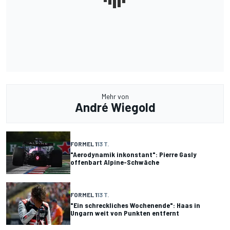
Mehr von
André Wiegold
FORMEL 1
13 T.
"Aerodynamik inkonstant": Pierre Gasly
offenbart Alpine-Schwäche
FORMEL 1
13 T.
"Ein schreckliches Wochenende": Haas in
Ungarn weit von Punkten entfernt