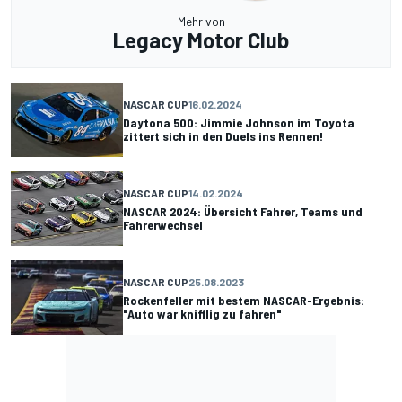
Mehr von
Legacy Motor Club
NASCAR CUP
16.02.2024
Daytona 500: Jimmie Johnson im Toyota
zittert sich in den Duels ins Rennen!
NASCAR CUP
14.02.2024
NASCAR 2024: Übersicht Fahrer, Teams und
Fahrerwechsel
NASCAR CUP
25.08.2023
Rockenfeller mit bestem NASCAR-Ergebnis:
"Auto war knifflig zu fahren"