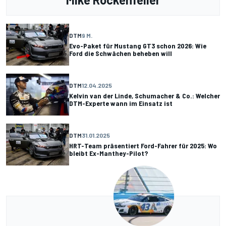
DTM
9 M.
Evo-Paket für Mustang GT3 schon 2026: Wie
Ford die Schwächen beheben will
DTM
12.04.2025
Kelvin van der Linde, Schumacher & Co.: Welcher
DTM-Experte wann im Einsatz ist
DTM
31.01.2025
HRT-Team präsentiert Ford-Fahrer für 2025: Wo
bleibt Ex-Manthey-Pilot?