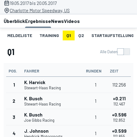
19.05.2017 bis 20.05.2017
Charlotte Motor Speedway, US
Überblick
Ergebnisse
News
Videos
MELDELISTE
TRAINING
Q1
Q2
STARTAUFSTELLUNG
Q1
Alle Daten
POS.
FAHRER
RUNDEN
ZEIT
K. Harvick
1
1
112.256
Stewart-Haas Racing
K. Busch
+0.211
2
1
Stewart-Haas Racing
112.467
K. Busch
+0.596
3
1
Joe Gibbs Racing
112.852
J. Johnson
+0.599
4
1
Hendrick Motorsports
112.855