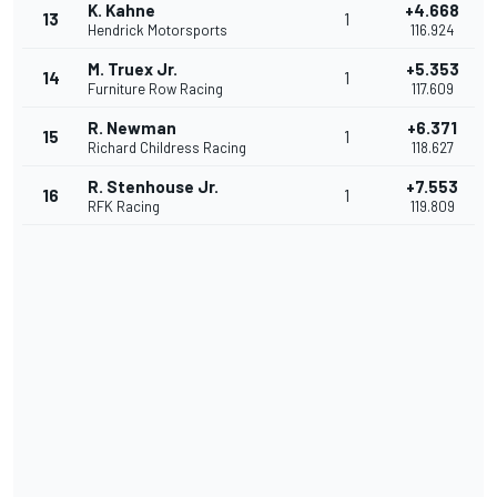
K. Kahne
+4.668
13
1
Hendrick Motorsports
116.924
M. Truex Jr.
+5.353
14
1
Furniture Row Racing
117.609
R. Newman
+6.371
15
1
Richard Childress Racing
118.627
R. Stenhouse Jr.
+7.553
16
1
RFK Racing
119.809