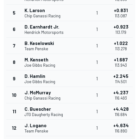
K. Larson
+0.831
5
1
Chip Ganassi Racing
113.087
D. Earnhardt Jr.
+0.923
6
1
Hendrick Motorsports
113.179
B. Keselowski
+1.022
7
1
Team Penske
113.278
M. Kenseth
+1.687
8
1
Joe Gibbs Racing
113.943
D. Hamlin
+2.245
9
1
Joe Gibbs Racing
114.501
J. McMurray
+4.237
10
1
Chip Ganassi Racing
116.493
C. Buescher
+4.428
11
1
JTG Daugherty Racing
116.684
J. Logano
+4.634
12
1
Team Penske
116.890