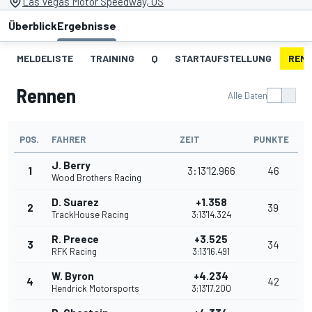
Las Vegas Motor Speedway, US
Überblick
Ergebnisse
MELDELISTE
TRAINING
Q
STARTAUFSTELLUNG
REN
Rennen
Alle Daten
POS.
FAHRER
ZEIT
PUNKTE
J. Berry
1
3:13'12.966
46
Wood Brothers Racing
D. Suarez
+1.358
2
39
TrackHouse Racing
3:13'14.324
R. Preece
+3.525
3
34
RFK Racing
3:13'16.491
W. Byron
+4.234
4
42
Hendrick Motorsports
3:13'17.200