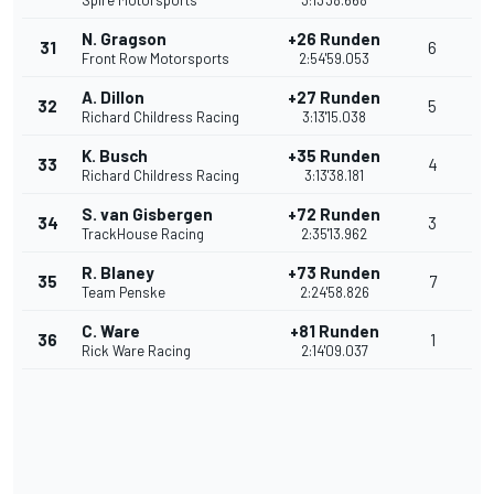
Spire Motorsports
3:13'38.668
N. Gragson
+26 Runden
31
6
Front Row Motorsports
2:54'59.053
A. Dillon
+27 Runden
32
5
Richard Childress Racing
3:13'15.038
K. Busch
+35 Runden
33
4
Richard Childress Racing
3:13'38.181
S. van Gisbergen
+72 Runden
34
3
TrackHouse Racing
2:35'13.962
R. Blaney
+73 Runden
35
7
Team Penske
2:24'58.826
C. Ware
+81 Runden
36
1
Rick Ware Racing
2:14'09.037