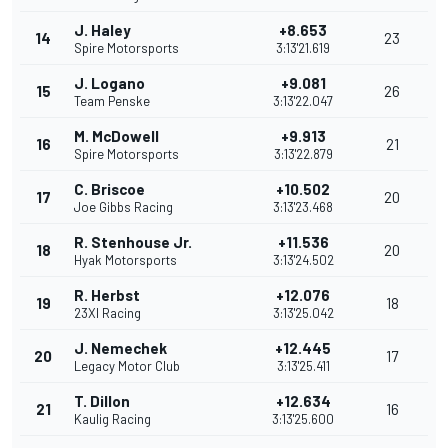
J. Haley
+8.653
14
23
Spire Motorsports
3:13'21.619
J. Logano
+9.081
15
26
Team Penske
3:13'22.047
M. McDowell
+9.913
16
21
Spire Motorsports
3:13'22.879
C. Briscoe
+10.502
17
20
Joe Gibbs Racing
3:13'23.468
R. Stenhouse Jr.
+11.536
18
20
Hyak Motorsports
3:13'24.502
R. Herbst
+12.076
19
18
23XI Racing
3:13'25.042
J. Nemechek
+12.445
20
17
Legacy Motor Club
3:13'25.411
T. Dillon
+12.634
21
16
Kaulig Racing
3:13'25.600