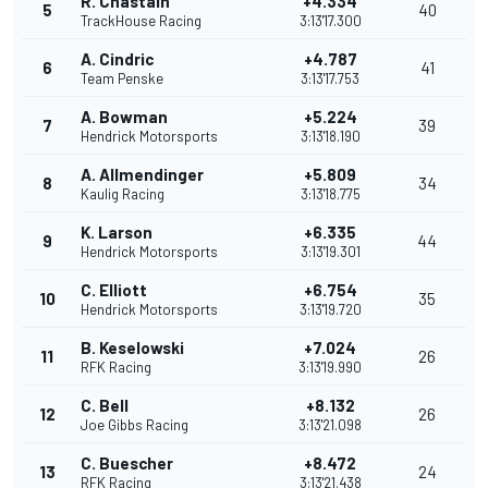
R. Chastain
+4.334
5
40
TrackHouse Racing
3:13'17.300
A. Cindric
+4.787
6
41
Team Penske
3:13'17.753
A. Bowman
+5.224
7
39
Hendrick Motorsports
3:13'18.190
A. Allmendinger
+5.809
8
34
Kaulig Racing
3:13'18.775
K. Larson
+6.335
9
44
Hendrick Motorsports
3:13'19.301
C. Elliott
+6.754
10
35
Hendrick Motorsports
3:13'19.720
B. Keselowski
+7.024
11
26
RFK Racing
3:13'19.990
C. Bell
+8.132
12
26
Joe Gibbs Racing
3:13'21.098
C. Buescher
+8.472
13
24
RFK Racing
3:13'21.438