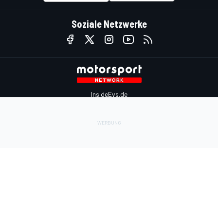
Soziale Netzwerke
InsideEvs.de
Motor1.com
Motorsportjobs.com
Autosport.com
Motorsportstats.com
Kontaktiere uns
Feedback
Werben auf Motorsport.com
Kontaktiere uns
sales@motorsport.com
Hans-Pinsel-Straße 9b
85540 Haar
Germany