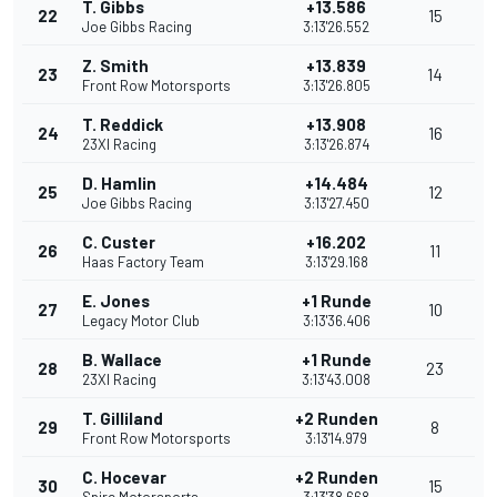
T. Gibbs
+13.586
22
15
Joe Gibbs Racing
3:13'26.552
Z. Smith
+13.839
23
14
Front Row Motorsports
3:13'26.805
T. Reddick
+13.908
24
16
23XI Racing
3:13'26.874
D. Hamlin
+14.484
25
12
Joe Gibbs Racing
3:13'27.450
C. Custer
+16.202
26
11
Haas Factory Team
3:13'29.168
E. Jones
+1 Runde
27
10
Legacy Motor Club
3:13'36.406
B. Wallace
+1 Runde
28
23
23XI Racing
3:13'43.008
T. Gilliland
+2 Runden
29
8
Front Row Motorsports
3:13'14.979
C. Hocevar
+2 Runden
30
15