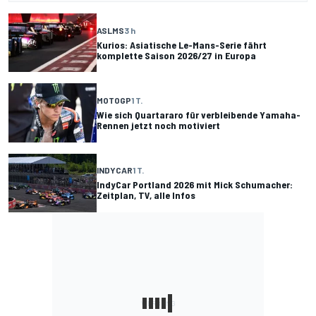
ASLMS
3 h
Kurios: Asiatische Le-Mans-Serie fährt
komplette Saison 2026/27 in Europa
MOTOGP
1 T.
Wie sich Quartararo für verbleibende Yamaha-
Rennen jetzt noch motiviert
INDYCAR
1 T.
IndyCar Portland 2026 mit Mick Schumacher:
Zeitplan, TV, alle Infos