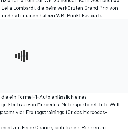
 offiziell an einem zur WM zählenden Rennwochenende
st Lella Lombardi, die beim verkürzten Grand Prix von
hr und dafür einen halben WM-Punkt kassierte.
, die ein Formel-1-Auto anlässlich eines
ge Ehefrau von Mercedes-Motorsportchef Toto Wolff
gesamt vier Freitagstrainings für das Mercedes-
-Einsätzen keine Chance, sich für ein Rennen zu