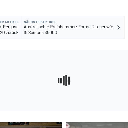
ER ARTIKEL
NÄCHSTER ARTIKEL
na-Pergusa
Australischer Preishammer: Formel 2 teuer wie
020 zurück
15 Saisons S5000