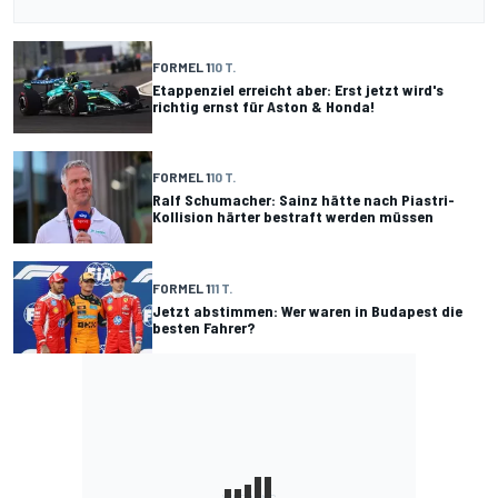
FORMEL 1
10 T.
Etappenziel erreicht aber: Erst jetzt wird's
richtig ernst für Aston & Honda!
FORMEL 1
10 T.
Ralf Schumacher: Sainz hätte nach Piastri-
Kollision härter bestraft werden müssen
FORMEL 1
11 T.
Jetzt abstimmen: Wer waren in Budapest die
besten Fahrer?