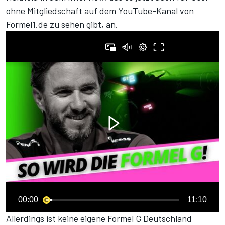
ohne Mitgliedschaft auf dem YouTube-Kanal von
Formel1.de zu sehen gibt,
an.
00:00
11:10
Allerdings ist keine eigene Formel G Deutschland