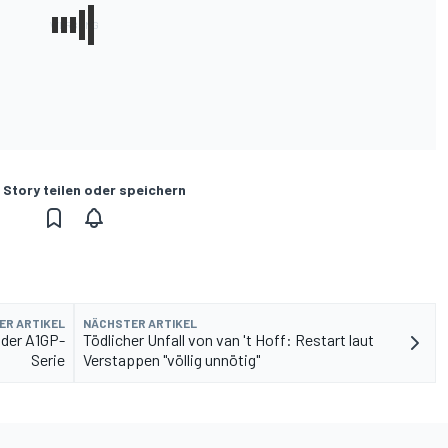
 Story teilen oder speichern
ER ARTIKEL
NÄCHSTER ARTIKEL
 der A1GP-
Tödlicher Unfall von van 't Hoff: Restart laut
Serie
Verstappen "völlig unnötig"