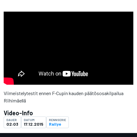
Viimeistelytestit ennen F-Cupin kauden päätösosakilpailua
Riihimäellä
Video-Info
DAUER
DATUM
RENNSERIE
02:03
17.12.2015
Rallye