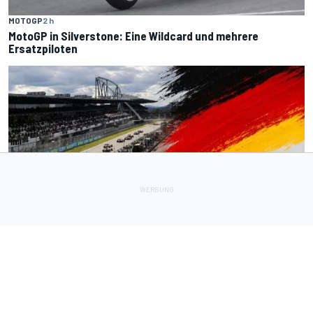
MOTOGP
2 h
MotoGP in Silverstone: Eine Wildcard und mehrere
Ersatzpiloten
FORMEL 1
3 h
Domenicali öffnet die Tür für Deutschland - doch nur eine
Strecke ist im Gespräch