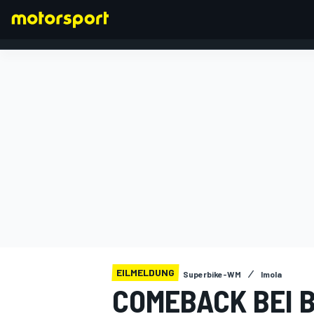
FORMEL 1
EILMELDUNG
Superbike-WM
Imola
COMEBACK BEI 