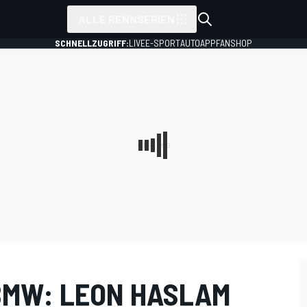
ALLE RENNSERIEN
SCHNELLZUGRIFF:
LIVE
E-SPORT
AUTO
APP
FANSHOP
BMW: LEON HASLAM