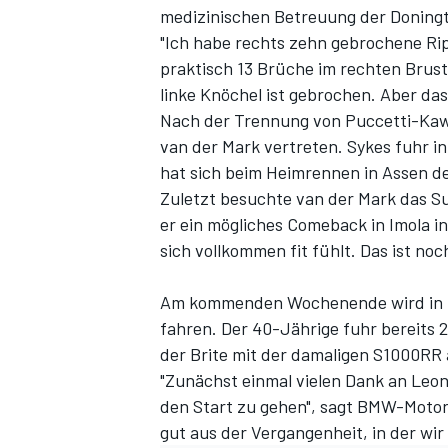
medizinischen Betreuung der Donin
"Ich habe rechts zehn gebrochene Rip
praktisch 13 Brüche im rechten Brust
linke Knöchel ist gebrochen. Aber das 
Nach der Trennung von Puccetti-Kaw
van der Mark vertreten. Sykes fuhr i
hat sich beim Heimrennen in Assen d
Zuletzt besuchte van der Mark das S
er ein mögliches Comeback in Imola i
SPORTWAGEN
sich vollkommen fit fühlt. Das ist noch
Am kommenden Wochenende wird in I
fahren. Der 40-Jährige fuhr bereits 
der Brite mit der damaligen S1000RR 
"Zunächst einmal vielen Dank an Leon,
den Start zu gehen", sagt BMW-Motor
gut aus der Vergangenheit, in der wir