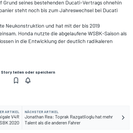
auf Grund seines bestehenden Ducati-Vertrags ohnehin
panier steht noch bis zum Jahreswechsel bei Ducati
tte Neukonstruktion und hat mit der bis 2019
meinsam. Honda nutzte die abgelaufene WSBK-Saison als
ossen in die Entwicklung der deutlich radikaleren
 Story teilen oder speichern
ER ARTIKEL
NÄCHSTER ARTIKEL
igale V4R
Jonathan Rea: Toprak Razgatlioglu hat mehr
WSBK 2020
Talent als die anderen Fahrer