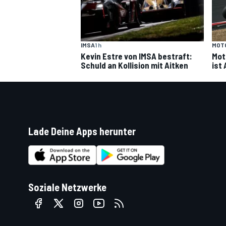
IMSA
1 h
MOT
Kevin Estre von IMSA bestraft:
Mot
Schuld an Kollision mit Aitken
ist 
Lade Deine Apps herunter
Soziale Netzwerke