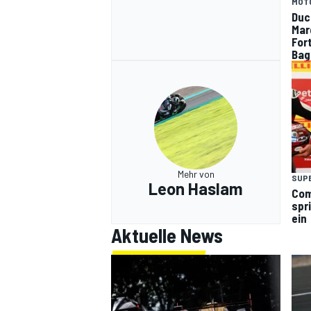
MOT
Duc
Mar
For
Bag
Mehr von
SUP
Leon Haslam
Com
spr
ein
Aktuelle News