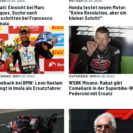
OGP
29.04.2025
MOTOGP
29.04.2025
ati: Einsicht bei Marc
Honda testet neuen Motor:
quez, Suche nach
"Keine Revolution, aber ein
tschritten bei Francesco
kleiner Schritt"
naia
SUPERBIKE-WM
08.06.2022
ERBIKE-WM
11.07.2023
WSBK Misano: Rabat gibt
eback bei BMW: Leon Haslam
Comeback in der Superbike-W
ingt in Imola als Ersatzfahrer
Pedercini mit Ersatz