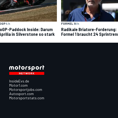
OGP
4 h
FORMEL 1
6 h
oGP-Paddock Inside: Darum
Radikale Briatore-Forderung:
Aprilia in Silverstone so stark
Formel 1 braucht 24 Sprintre
InsideEvs.de
Motor1.com
Motorsportjobs.com
Autosport.com
Motorsportstats.com