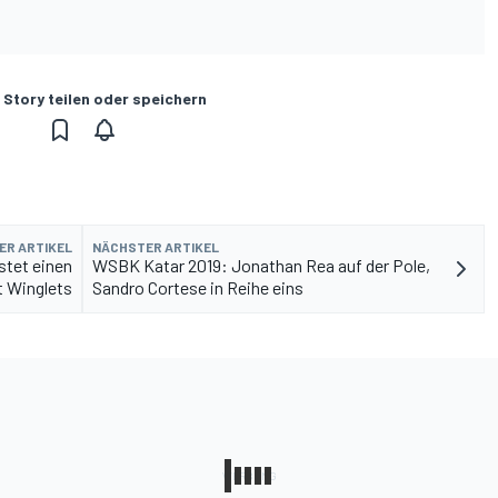
 Story teilen oder speichern
ER ARTIKEL
NÄCHSTER ARTIKEL
stet einen
WSBK Katar 2019: Jonathan Rea auf der Pole,
t Winglets
Sandro Cortese in Reihe eins