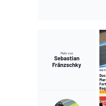
Mehr von
Sebastian
Fränzschky
MOT
Duc
Mar
For
Bag