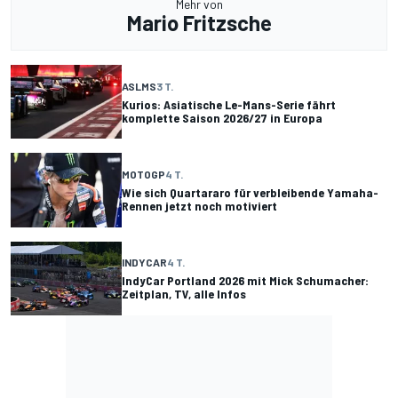
Mehr von
Mario Fritzsche
ASLMS
3 T.
Kurios: Asiatische Le-Mans-Serie fährt
komplette Saison 2026/27 in Europa
MOTOGP
4 T.
Wie sich Quartararo für verbleibende Yamaha-
Rennen jetzt noch motiviert
INDYCAR
4 T.
IndyCar Portland 2026 mit Mick Schumacher:
Zeitplan, TV, alle Infos