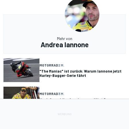
Mehr von
Andrea Iannone
MOTORRAD
2 M.
"The Maniac" ist zurück: Warum Iannone jetzt
Harley-Bagger-Serie fährt
MOTORRAD
3 M.
Nach Superbike-Aus: Iannone fährt Bagger-
World-Cup für Harley-Davidson
MOTOGP
01.11.2024
"Einfach nur verblüffend": Andrea Iannone