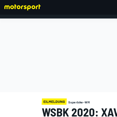
FORMEL 1
EILMELDUNG
Superbike-WM
WSBK 2020: XAV