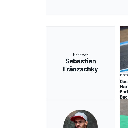
Mehr von
Sebastian
Fränzschky
MOT
Duc
Mar
For
Bag