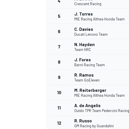
4
Crescent Racing
J. Torres
5
MIE Racing Althea Honda Team
C. Davies
6
Ducati Lenovo Team
DTM
N. Hayden
7
Team HRC
J. Fores
8
Barni Racing Team
R. Ramos
9
Team GoEleven
M. Reiterberger
10
MIE Racing Althea Honda Team
A. de Angelis
11
Outdo TPR Team Pedercini Racin
R. Russo
12
GM Racing by Guandalini