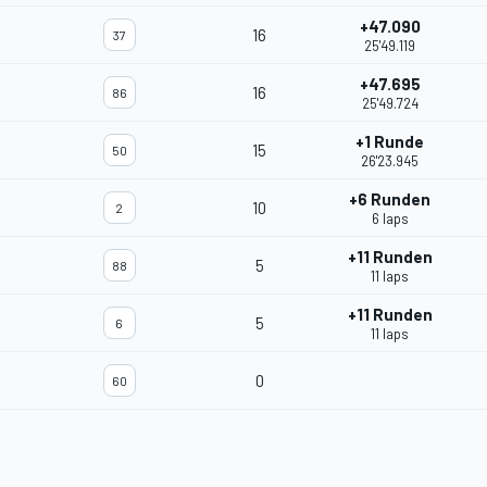
+47.090
16
37
25'49.119
+47.695
16
86
25'49.724
+1 Runde
15
50
26'23.945
+6 Runden
10
2
6 laps
+11 Runden
5
88
11 laps
+11 Runden
5
6
11 laps
0
60