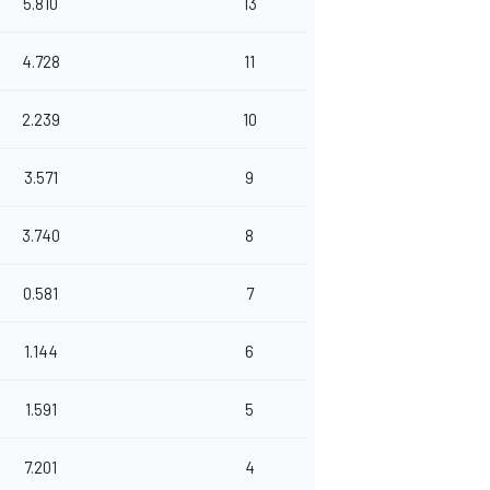
5.810
13
4.728
11
2.239
10
3.571
9
3.740
8
0.581
7
1.144
6
1.591
5
7.201
4