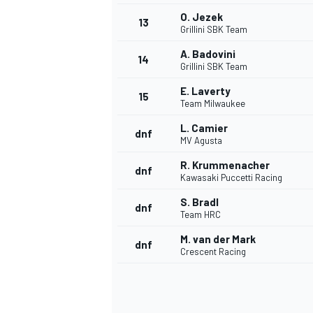
O. Jezek
13
Grillini SBK Team
A. Badovini
14
Grillini SBK Team
E. Laverty
15
Team Milwaukee
L. Camier
dnf
MV Agusta
R. Krummenacher
dnf
Kawasaki Puccetti Racing
S. Bradl
dnf
Team HRC
M. van der Mark
dnf
Crescent Racing