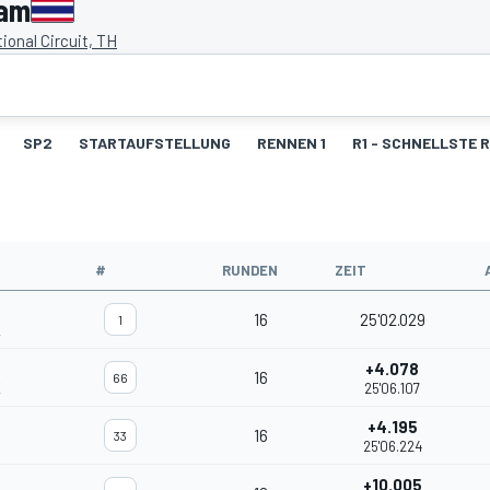
ram
ional Circuit, TH
SP2
STARTAUFSTELLUNG
RENNEN 1
R1 - SCHNELLSTE 
#
RUNDEN
ZEIT
16
25'02.029
1
K
+4.078
16
66
K
25'06.107
+4.195
16
33
25'06.224
+10.005