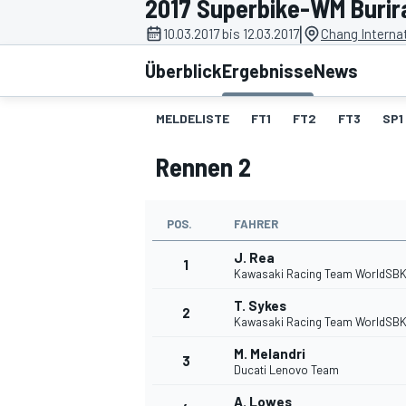
2017 Superbike-WM Buri
|
10.03.2017 bis 12.03.2017
Chang Internat
Überblick
Ergebnisse
News
MELDELISTE
FT1
FT2
FT3
SP1
Rennen 2
MOTOGP
POS.
FAHRER
J. Rea
1
Kawasaki Racing Team WorldSB
T. Sykes
2
Kawasaki Racing Team WorldSB
M. Melandri
3
Ducati Lenovo Team
A. Lowes