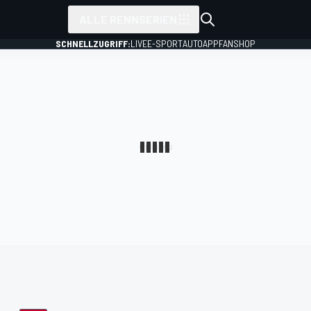
ALLE RENNSERIEN
SCHNELLZUGRIFF:
LIVE
E-SPORT
AUTO
APP
FANSHOP