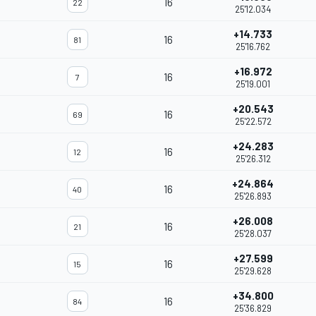
16
22
25'12.034
+14.733
16
81
25'16.762
+16.972
16
7
25'19.001
+20.543
16
69
25'22.572
+24.283
16
12
25'26.312
+24.864
16
40
25'26.893
+26.008
16
21
25'28.037
+27.599
16
15
g
25'29.628
+34.800
16
84
25'36.829