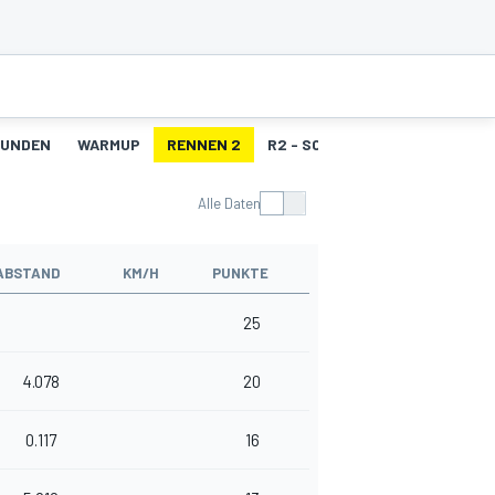
RUNDEN
WARMUP
RENNEN 2
R2 - SCHNELLSTE RUNDEN
Alle Daten
ABSTAND
KM/H
PUNKTE
25
4.078
20
0.117
16