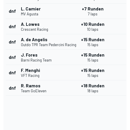
L. Camier
+7 Runden
dnf
MV Agusta
7 laps
A. Lowes
+10 Runden
dnf
Crescent Racing
10 laps
A. de Angelis
+15 Runden
dnf
Outdo TPR Team Pedercini Racing
15 laps
J. Fores
+15 Runden
dnf
Barni Racing Team
15 laps
F. Menghi
+15 Runden
dnf
VFT Racing
15 laps
R. Ramos
+18 Runden
dnf
Team GoEleven
18 laps