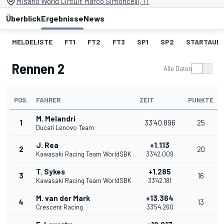
Misano World Circuit Marco Simoncelli, IT
Überblick
Ergebnisse
News
MELDELISTE
FT1
FT2
FT3
SP1
SP2
STARTAUF
Rennen 2
Alle Daten
POS.
FAHRER
ZEIT
PUNKTE
M. Melandri
1
33'40.896
25
Ducati Lenovo Team
J. Rea
+1.113
2
20
Kawasaki Racing Team WorldSBK
33'42.009
T. Sykes
+1.285
3
16
Kawasaki Racing Team WorldSBK
33'42.181
M. van der Mark
+13.364
4
13
Crescent Racing
33'54.260