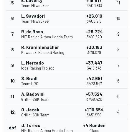
E. Laverty
+19.917
5
11
Team Milwaukee
34'00.813
L. Savadori
+26.019
6
10
Team Milwaukee
34'06.915
R. de Rosa
+29.724
7
9
MIE Racing Althea Honda Team
34'10.620
R. Krummenacher
+30.183
8
8
Kawasaki Puccetti Racing
34'11.079
L. Mercado
+37.447
9
7
Ioda Racing Project
34'18.343
S. Bradl
+42.651
10
6
Team HRC
34'23.547
A. Badovini
+57.524
11
5
Grillini SBK Team
34'38.420
O. Jezek
+1'10.654
12
4
Grillini SBK Team
34'51.550
J. Torres
+4 Runden
dnf
MIE Racing Althea Honda Team
4 laps