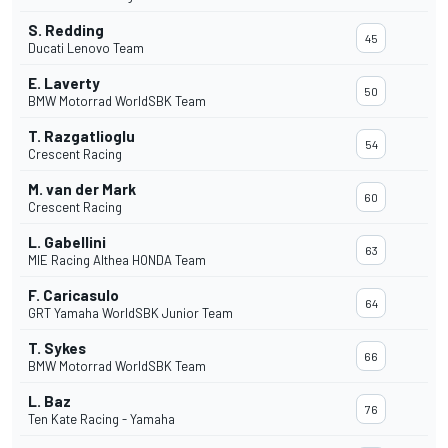
S. Redding
45
Ducati Lenovo Team
E. Laverty
50
BMW Motorrad WorldSBK Team
T. Razgatlioglu
54
Crescent Racing
M. van der Mark
60
Crescent Racing
L. Gabellini
63
MIE Racing Althea HONDA Team
F. Caricasulo
64
GRT Yamaha WorldSBK Junior Team
T. Sykes
66
BMW Motorrad WorldSBK Team
L. Baz
76
Ten Kate Racing - Yamaha