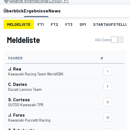
Algarve International Circuit, PT
Überblick
Ergebnisse
News
MELDELISTE
FT1
FT2
FT3
SP1
STARTAUFSTELLU
Meldeliste
Alle Daten
FAHRER
#
J. Rea
1
Kawasaki Racing Team WorldSBK
C. Davies
7
Ducati Lenovo Team
S. Cortese
11
OUTDO Kawasaki TPR
J. Fores
12
Kawasaki Puccetti Racing