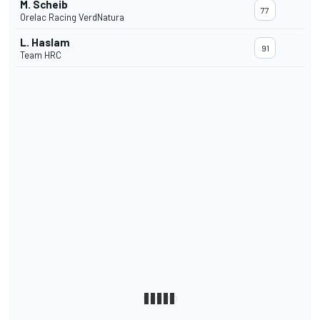
M. Scheib
77
Orelac Racing VerdNatura
L. Haslam
91
Team HRC