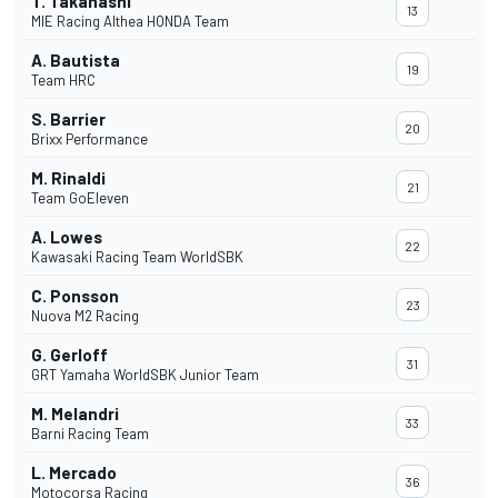
T. Takahashi
13
MIE Racing Althea HONDA Team
A. Bautista
19
Team HRC
S. Barrier
20
Brixx Performance
M. Rinaldi
21
Team GoEleven
A. Lowes
22
Kawasaki Racing Team WorldSBK
C. Ponsson
23
Nuova M2 Racing
G. Gerloff
31
GRT Yamaha WorldSBK Junior Team
M. Melandri
33
Barni Racing Team
L. Mercado
36
Motocorsa Racing