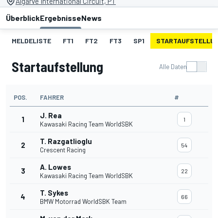
Algarve International Circuit, PT
Überblick
Ergebnisse
News
MELDELISTE
FT1
FT2
FT3
SP1
STARTAUFSTELLU
Startaufstellung
Alle Daten
POS.
FAHRER
#
J. Rea
1
1
Kawasaki Racing Team WorldSBK
T. Razgatlioglu
2
54
Crescent Racing
A. Lowes
3
22
Kawasaki Racing Team WorldSBK
T. Sykes
4
66
BMW Motorrad WorldSBK Team