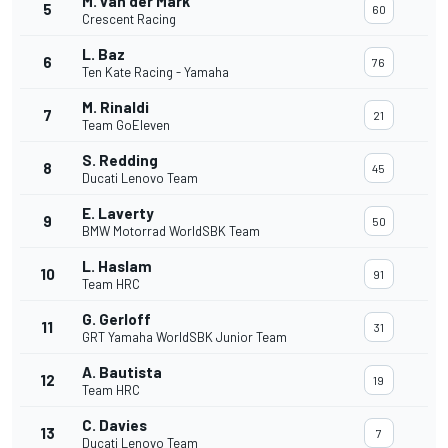
M. van der Mark
5
60
Crescent Racing
L. Baz
6
76
Ten Kate Racing - Yamaha
M. Rinaldi
7
21
Team GoEleven
S. Redding
8
45
Ducati Lenovo Team
E. Laverty
9
50
BMW Motorrad WorldSBK Team
L. Haslam
10
91
Team HRC
G. Gerloff
11
31
GRT Yamaha WorldSBK Junior Team
A. Bautista
12
19
Team HRC
C. Davies
13
7
Ducati Lenovo Team