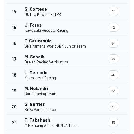
S. Cortese
14
11
OUTDO Kawasaki TPR
J. Fores
15
12
Kawasaki Puccetti Racing
F. Caricasulo
16
64
GRT Yamaha WorldSBK Junior Team
M. Scheib
17
77
Orelac Racing VerdNatura
L. Mercado
18
36
Motocorsa Racing
M. Melandri
19
33
Barni Racing Team
S. Barrier
20
20
Brixx Performance
T. Takahashi
21
13
MIE Racing Althea HONDA Team