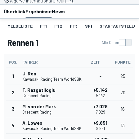
Algarve International Circuit, PT
Überblick
Ergebnisse
News
MELDELISTE
FT1
FT2
FT3
SP1
STARTAUFSTELLU
Rennen 1
Alle Daten
POS.
FAHRER
ZEIT
PUNKTE
J. Rea
1
-
25
Kawasaki Racing Team WorldSBK
T. Razgatlioglu
+5.142
2
20
Crescent Racing
5.142
M. van der Mark
+7.029
3
16
Crescent Racing
7.029
A. Lowes
+9.851
4
13
Kawasaki Racing Team WorldSBK
9.851