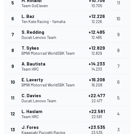
M. Rinaldi
+10.705
5
11
Team GoEleven
10.705
L. Baz
+12.226
6
10
Ten Kate Racing - Yamaha
12.226
S. Redding
+12.485
7
9
Ducati Lenovo Team
12.485
T. Sykes
+12.829
8
8
BMW Motorrad WorldSBK Team
12.829
A. Bautista
+14.233
9
7
Team HRC
14.233
E. Laverty
+16.208
10
6
BMW Motorrad WorldSBK Team
16.208
C. Davies
+22.477
11
5
Ducati Lenovo Team
22.477
L. Haslam
+22.581
12
4
Team HRC
22.581
J. Fores
+23.535
13
3
Kawasaki Puccetti Racing
23.535