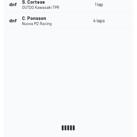
S. Cortese
dnf
1 lap
OUTDO Kawasaki TPR
C. Ponsson
dnf
4 laps
Nuova M2 Racing