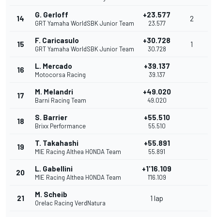
G. Gerloff
+23.577
14
2
GRT Yamaha WorldSBK Junior Team
23.577
F. Caricasulo
+30.728
15
1
GRT Yamaha WorldSBK Junior Team
30.728
L. Mercado
+39.137
16
Motocorsa Racing
39.137
M. Melandri
+49.020
17
Barni Racing Team
49.020
S. Barrier
+55.510
18
Brixx Performance
55.510
T. Takahashi
+55.891
19
MIE Racing Althea HONDA Team
55.891
L. Gabellini
+1'16.109
20
MIE Racing Althea HONDA Team
1'16.109
M. Scheib
21
1 lap
Orelac Racing VerdNatura