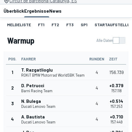
Circuit de Barcelona-Catalunya, ES
Überblick
Ergebnisse
News
MELDELISTE
FT1
FT2
FT3
SP1
STARTAUFSTELLU
Warmup
Alle Daten
POS.
FAHRER
RUNDEN
ZEIT
T. Razgatlioglu
1
4
1'56.739
ROKiT BMW Motorrad WorldSBK Team
D. Petrucci
+0.379
2
4
Barni Racing Team
1'57.118
N. Bulega
+0.514
3
4
Ducati Lenovo Team
1'57.253
A. Bautista
+0.710
4
4
Ducati Lenovo Team
1'57.449