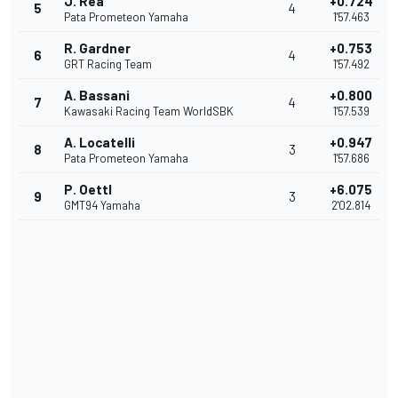
J. Rea
+0.724
5
4
Pata Prometeon Yamaha
1'57.463
R. Gardner
+0.753
6
4
GRT Racing Team
1'57.492
A. Bassani
+0.800
7
4
Kawasaki Racing Team WorldSBK
1'57.539
A. Locatelli
+0.947
8
3
Pata Prometeon Yamaha
1'57.686
P. Oettl
+6.075
9
3
GMT94 Yamaha
2'02.814