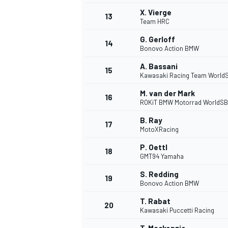
X. Vierge
13
Team HRC
G. Gerloff
14
Bonovo Action BMW
A. Bassani
15
Kawasaki Racing Team World
M. van der Mark
16
ROKiT BMW Motorrad WorldS
B. Ray
17
MotoXRacing
P. Oettl
18
GMT94 Yamaha
S. Redding
19
Bonovo Action BMW
T. Rabat
20
Kawasaki Puccetti Racing