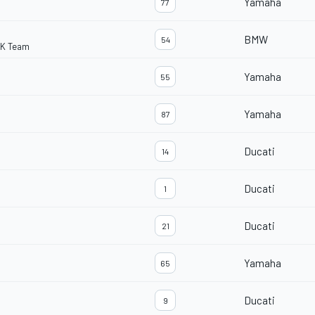
Yamaha
77
BMW
54
BK Team
Yamaha
55
Yamaha
87
Ducati
14
Ducati
1
Ducati
21
Yamaha
65
Ducati
9