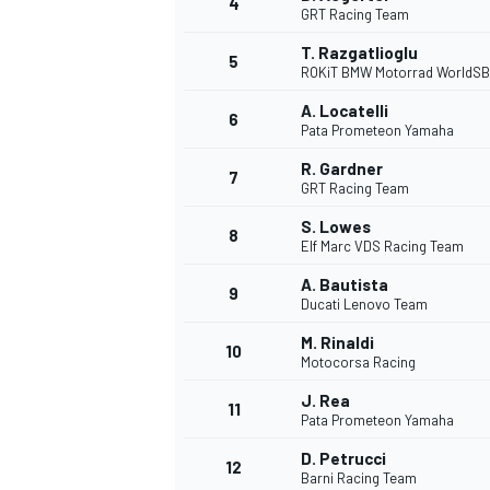
4
GRT Racing Team
T. Razgatlioglu
5
ROKiT BMW Motorrad WorldS
A. Locatelli
6
Pata Prometeon Yamaha
DTM
R. Gardner
7
GRT Racing Team
S. Lowes
8
Elf Marc VDS Racing Team
A. Bautista
9
Ducati Lenovo Team
M. Rinaldi
10
Motocorsa Racing
J. Rea
11
Pata Prometeon Yamaha
D. Petrucci
12
Barni Racing Team