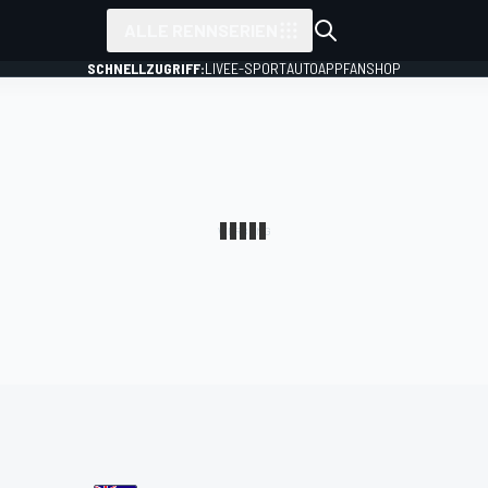
ALLE RENNSERIEN
SCHNELLZUGRIFF:
LIVE
E-SPORT
AUTO
APP
FANSHOP