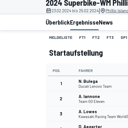
2024 Superbike-WM Philli
|
23.02.2024 bis 25.02.2024
Phillip Islan
Überblick
Ergebnisse
News
MELDELISTE
FT1
FT2
FT3
SP1
Startaufstellung
MOTOGP
POS.
FAHRER
N. Bulega
1
Ducati Lenovo Team
A. Iannone
2
Team GO Eleven
A. Lowes
3
Kawasaki Racing Team World
D. Aegerter