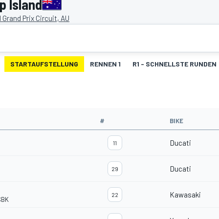
p Island
d Grand Prix Circuit, AU
STARTAUFSTELLUNG
RENNEN 1
R1 - SCHNELLSTE RUNDEN
#
BIKE
Ducati
11
Ducati
29
Kawasaki
22
SBK