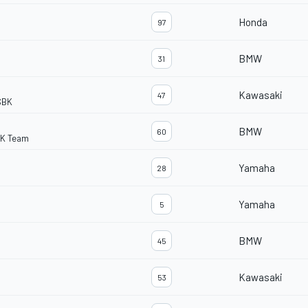
Honda
97
BMW
31
Kawasaki
47
SBK
BMW
60
BK Team
Yamaha
28
Yamaha
5
BMW
45
Kawasaki
53