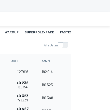
WARMUP
SUPERPOLE-RACE
FASTEST-LAPS-SP
RENNEN
Alle Daten
ZEIT
KM/H
1'27.916
182.014
+0.238
181.523
1'28.154
+0.323
181.348
1'28.239
+0.487