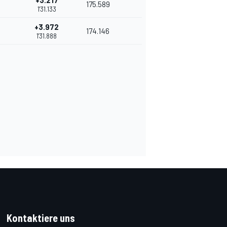
+3.217
175.589
1'31.133
+3.972
174.146
1'31.888
Kontaktiere uns