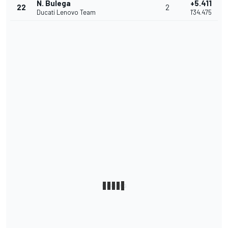
N. Bulega
+5.411
22
2
Ducati Lenovo Team
1'34.475