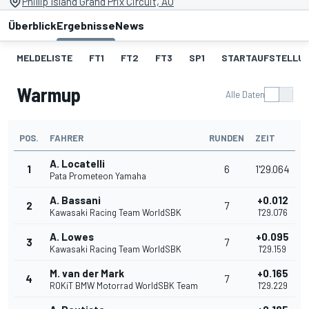
Phillip Island Grand Prix Circuit, AU
Überblick
Ergebnisse
News
MELDELISTE
FT1
FT2
FT3
SP1
STARTAUFSTELLU
Warmup
Alle Daten
POS.
FAHRER
RUNDEN
ZEIT
A. Locatelli
1
6
1'29.064
Pata Prometeon Yamaha
A. Bassani
+0.012
2
7
Kawasaki Racing Team WorldSBK
1'29.076
A. Lowes
+0.095
3
7
Kawasaki Racing Team WorldSBK
1'29.159
M. van der Mark
+0.165
4
7
ROKiT BMW Motorrad WorldSBK Team
1'29.229