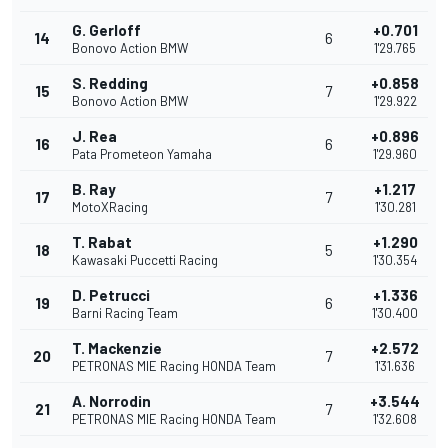
G. Gerloff
+0.701
14
6
Bonovo Action BMW
1'29.765
S. Redding
+0.858
15
7
Bonovo Action BMW
1'29.922
J. Rea
+0.896
16
6
Pata Prometeon Yamaha
1'29.960
B. Ray
+1.217
17
7
MotoXRacing
1'30.281
T. Rabat
+1.290
18
5
Kawasaki Puccetti Racing
1'30.354
D. Petrucci
+1.336
19
6
Barni Racing Team
1'30.400
T. Mackenzie
+2.572
20
7
PETRONAS MIE Racing HONDA Team
1'31.636
A. Norrodin
+3.544
21
7
PETRONAS MIE Racing HONDA Team
1'32.608