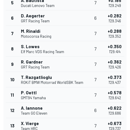
A. Bautista
+0.185
5
7
Ducati Lenovo Team
1'29.249
D. Aegerter
+0.282
6
6
GRT Racing Team
1'29.346
M. Rinaldi
+0.288
7
7
Motocorsa Racing
1'29.352
S. Lowes
+0.350
8
7
Elf Marc VDS Racing Team
1'29.414
R. Gardner
+0.362
9
7
GRT Racing Team
1'29.426
T. Razgatlioglu
+0.373
10
7
ROKiT BMW Motorrad WorldSBK Team
1'29.437
P. Oettl
+0.578
11
7
GMT94 Yamaha
1'29.642
A. Iannone
+0.622
12
6
Team GO Eleven
1'29.686
X. Vierge
+0.673
13
7
Team HRC
1'29.737