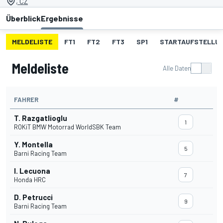
, CZ
Überblick
Ergebnisse
MELDELISTE
FT1
FT2
FT3
SP1
STARTAUFSTELLU
Meldeliste
Alle Daten
FAHRER
#
T. Razgatlioglu
1
ROKiT BMW Motorrad WorldSBK Team
Y. Montella
5
Barni Racing Team
I. Lecuona
7
Honda HRC
D. Petrucci
9
Barni Racing Team