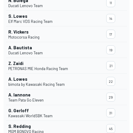
N. Bulega
11
Ducati Lenovo Team
S. Lowes
14
Elf Marc VDS Racing Team
R. Vickers
17
Motocorsa Racing
A. Bautista
19
Ducati Lenovo Team
Z. Zaidi
21
PETRONAS MIE Honda Racing Team
A. Lowes
22
bimota by Kawasaki Racing Team
A. Iannone
29
Team Pata Go Eleven
G. Gerloff
31
Kawasaki WorldSBK Team
S. Redding
45
MGM BONOVO Racing