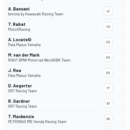
A. Bassani
47
bimota by Kawasaki Racing Team
T. Rabat
53
MotoXRacing
A. Locatelli
55
Pata Maxus Yamaha
M. van der Mark
60
ROKiT BMW Motorrad WorldSBK Team
J. Rea
65
Pata Maxus Yamaha
D. Aegerter
77
GRT Racing Team
R. Gardner
87
GRT Racing Team
T. Mackenzie
95
PETRONAS MIE Honda Racing Team