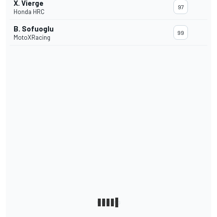
X. Vierge
97
Honda HRC
B. Sofuoglu
99
MotoXRacing