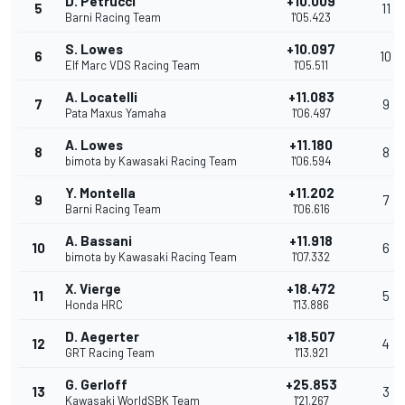
D. Petrucci
+10.009
5
11
Barni Racing Team
1'05.423
S. Lowes
+10.097
6
10
Elf Marc VDS Racing Team
1'05.511
A. Locatelli
+11.083
7
9
Pata Maxus Yamaha
1'06.497
A. Lowes
+11.180
8
8
bimota by Kawasaki Racing Team
1'06.594
Y. Montella
+11.202
9
7
Barni Racing Team
1'06.616
A. Bassani
+11.918
10
6
bimota by Kawasaki Racing Team
1'07.332
X. Vierge
+18.472
11
5
Honda HRC
1'13.886
D. Aegerter
+18.507
12
4
GRT Racing Team
1'13.921
G. Gerloff
+25.853
13
3
Kawasaki WorldSBK Team
1'21.267