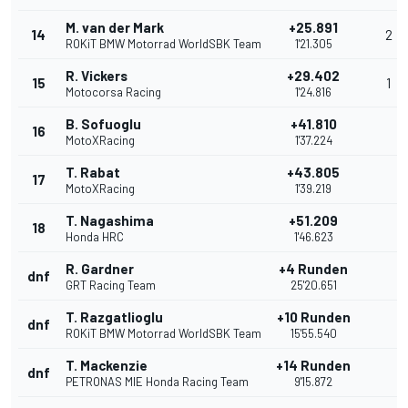
M. van der Mark
+25.891
14
2
ROKiT BMW Motorrad WorldSBK Team
1'21.305
R. Vickers
+29.402
15
1
Motocorsa Racing
1'24.816
B. Sofuoglu
+41.810
16
MotoXRacing
1'37.224
T. Rabat
+43.805
17
MotoXRacing
1'39.219
T. Nagashima
+51.209
18
Honda HRC
1'46.623
R. Gardner
+4 Runden
dnf
GRT Racing Team
25'20.651
T. Razgatlioglu
+10 Runden
dnf
ROKiT BMW Motorrad WorldSBK Team
15'55.540
T. Mackenzie
+14 Runden
dnf
PETRONAS MIE Honda Racing Team
9'15.872