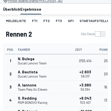
Phillip Island Grand Prix Circuit, AU
Überblick
Ergebnisse
MELDELISTE
FT1
FT2
FT3
SP1
STARTAUFSTELLU
Rennen 2
Alle Daten
POS.
FAHRER
ZEIT
PUNKT
N. Bulega
1
0'55.414
25
Ducati Lenovo Team
A. Bautista
+2.603
2
20
Ducati Lenovo Team
58.017
A. Iannone
+3.980
3
16
Team Pata Go Eleven
59.394
S. Redding
+8.043
4
13
MGM BONOVO Racing
1'03.457