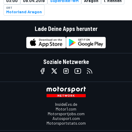
03:00
09.04.2019
Superbike-WM
Aragon
1. Rennen
ORT
Motorland Aragon
Lade Deine Apps herunter
Soziale Netzwerke
InsideEvs.de
Motor1.com
Motorsportjobs.com
Autosport.com
Motorsportstats.com