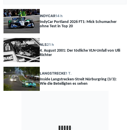
INDYCAR
14 h
IndyCar Portland 2026 FT1: Mick Schumacher
ohne Test in Top 20
NLS
21 h
4. August 2001: Der tödliche VLN-Unfall von Ulli
Richter
LANGSTRECKE
1 T.
Inside Langstrecken-Streit Nürburgring (3/3):
Wie die Beteiligten es sehen